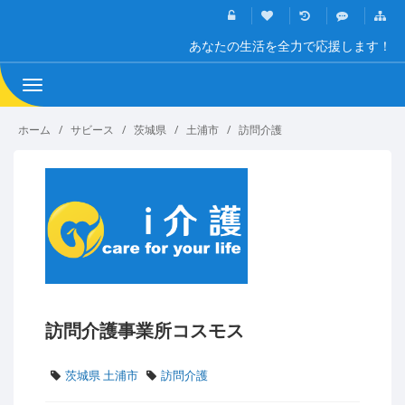
あなたの生活を全力で応援します！
Toggle
navigation
ホーム
サビース
茨城県
土浦市
訪問介護
訪問介護事業所コスモス
茨城県 土浦市
訪問介護