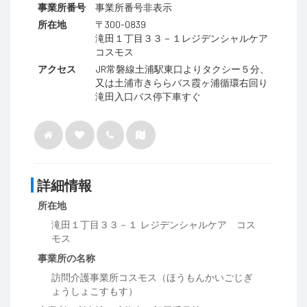
事業所番号
事業所番号非表示
所在地
〒300-0839
滝田１丁目３３－１レジデンシャルケア
コスモス
アクセス
JR常磐線土浦駅東口よりタクシー５分、
又は土浦市きららバス霞ヶ浦循環右回り
滝田入口バス停下車すぐ
詳細情報
所在地
滝田１丁目３３－１ レジデンシャルケア コス
モス
事業所の名称
訪問介護事業所コスモス（ほうもんかいごじぎ
ょうしょこすもす）