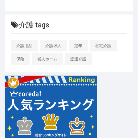
介護 tags
介護用品
介護求人
定年
在宅介護
保険
老人ホーム
派遣介護