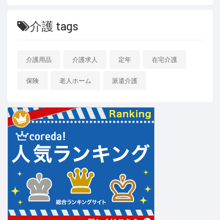
介護 tags
介護用品
介護求人
定年
在宅介護
保険
老人ホーム
派遣介護