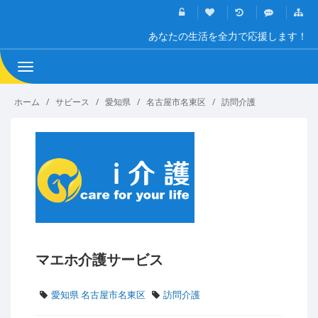
あなたの生活を全力で応援します！
Toggle
navigation
ホーム
サビース
愛知県
名古屋市名東区
訪問介護
マエホ介護サービス
愛知県 名古屋市名東区
訪問介護