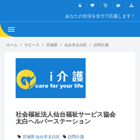
あなたの生活を全力で応援します！
Toggle
navigation
ホーム
サビース
宮城県
仙台市太白区
訪問介護
社会福祉法人仙台福祉サービス協会
太白ヘルパーステーション
宮城県 仙台市太白区
訪問介護