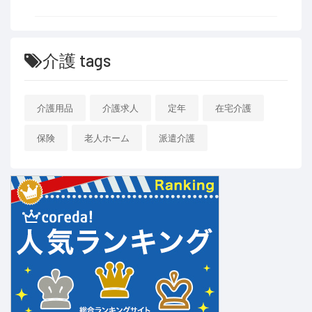
介護 tags
介護用品
介護求人
定年
在宅介護
保険
老人ホーム
派遣介護