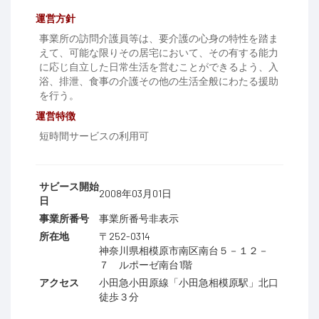
運営方針
事業所の訪問介護員等は、要介護の心身の特性を踏ま
えて、可能な限りその居宅において、その有する能力
に応じ自立した日常生活を営むことができるよう、入
浴、排泄、食事の介護その他の生活全般にわたる援助
を行う。
運営特徴
短時間サービスの利用可
サビース開始
2008年03月01日
日
事業所番号
事業所番号非表示
所在地
〒252-0314
神奈川県相模原市南区南台５－１２－
７ ルポーゼ南台1階
アクセス
小田急小田原線「小田急相模原駅」北口
徒歩３分