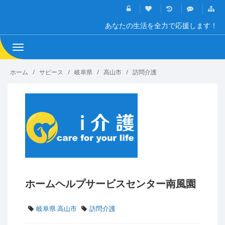
あなたの生活を全力で応援します！
Toggle
navigation
ホーム
サビース
岐阜県
高山市
訪問介護
ホームヘルプサービスセンター南風園
岐阜県 高山市
訪問介護