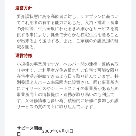
運営方針
要介護状態にある高齢者に対し、ケアプランに基づい
てご利用者の有する能力に応じた、入浴・排泄・食事
の介助等、生活全般にわたるきめ細かなサービスを提
供する事により、健全で安らかな在宅生活を送ること
が出来るよう援助する。また、ご家族の介護負担の軽
減を図る。
運営特徴
小規模の事業所ですが、ヘルパー間の連携・連絡も取
りやすく、ご利用者が住み慣れたご自宅で可能な限り
在宅生活が継続できるよう日々取り組んでいます。特
別養護老人ホーム南風園内に設置され、同じ事業所内
にデイサービスやショートステイの事業所があるため
事業所同士の情報提供・連携が取り易いのも利点で
す。又研修情報も多い為、積極的に研修に参加し介護
サービスの質の向上に取り組んでいます。
サビース開始
2000年04月01日
日