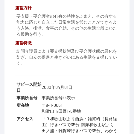
運営方針
要支援・要介護者の心身の特性をふまえ、その有する
能力に応じた自立した日常生活を営むことができるよ
う入浴、排泄、食事の介助、その他の生活全般にわた
る援助を行う。
運営特徴
訪問介護員により要支援状態及び要介護状態の悪化を
防ぎ、自立の促進と生きがいにある生活を支援してい
く。
サビース開始
2000年04月01日
日
事業所番号
事業所番号非表示
所在地
〒641-0061
和歌山市田野175番地
アクセス
ＪＲ和歌山駅より西浜・雑賀崎（長路経
由）行きバスで35分,南海和歌山駅より
田ノ浦・雑賀崎行きバスで35分、わかう