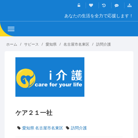
あなたの生活を全力で応援します！
Toggle
navigation
ホーム
サビース
愛知県
名古屋市名東区
訪問介護
ケア２１一社
愛知県 名古屋市名東区
訪問介護