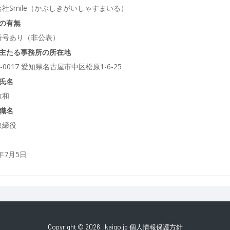
社Smile（かぶしきがいしゃすまいる）
の有無
番号あり（非公表）
主たる事務所の所在地
0-0017 愛知県名古屋市中区松原1-6-25
氏名
敏和
職名
取締役
7年7月5日
Copyright © 2026. ikaigo.jp
個人情報保護方針