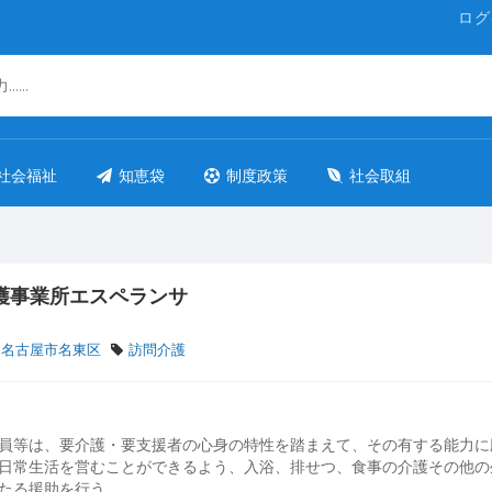
ログ
社会福祉
知恵袋
制度政策
社会取組
護事業所エスペランサ
 名古屋市名東区
訪問介護
員等は、要介護・要支援者の心身の特性を踏まえて、その有する能力に
日常生活を営むことができるよう、入浴、排せつ、食事の介護その他の
たる援助を行う。