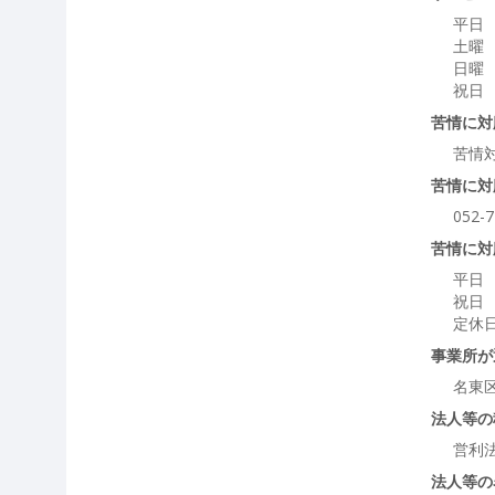
平日 
土曜 
日曜 
祝日 
苦情に対
苦情
苦情に対
052-7
苦情に対
平日 
祝日 
定休
事業所が
名東
法人等の
営利
法人等の