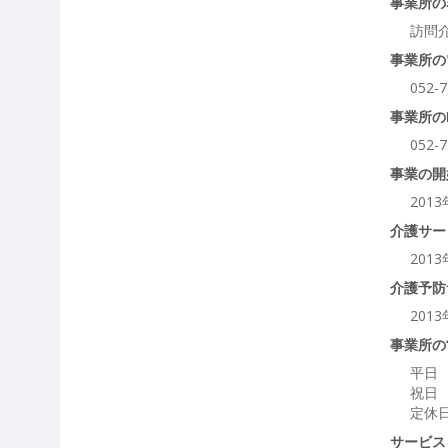
事業所の
訪問
事業所の
052-7
事業所の
052-7
事業の開
201
介護サー
201
介護予防
201
事業所の
平日 
祝日 
定休
サービス