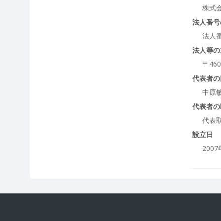
株式会
法人番号
法人
法人等の
〒46
代表者の
中原
代表者の
代表
設立日
200