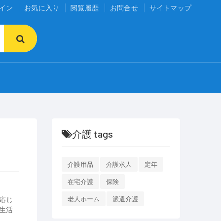
イン
お気に入り
閲覧履歴
お問合せ
サイトマップ
介護 tags
介護用品
介護求人
定年
在宅介護
保険
応じ
老人ホーム
派遣介護
生活