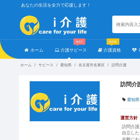
あなたの生活を全力で応援します！
HOT
NEW
ホーム
介護サビース
介護資格
ホーム
サビース
愛知県
名古屋市名東区
訪問介護
訪問介
愛知県
運営方針
訪問介護
自立した
全般にわ