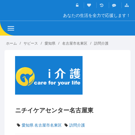
あなたの生活を全力で応援します！
Toggle
navigation
ホーム
サビース
愛知県
名古屋市名東区
訪問介護
ニチイケアセンター名古屋東
愛知県 名古屋市名東区
訪問介護