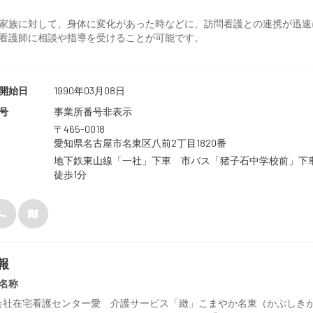
家族に対して、身体に変化があった時などに、訪問看護との連携が迅速
看護師に相談や指導を受けることが可能です。
開始日
1990年03月08日
号
事業所番号非表示
〒465-0018
愛知県名古屋市名東区八前2丁目1820番
地下鉄東山線「一社」下車 市バス「猪子石中学校前」
徒歩1分
報
名称
会社在宅看護センター愛 介護サービス「緻」こまやか名東（かぶしき