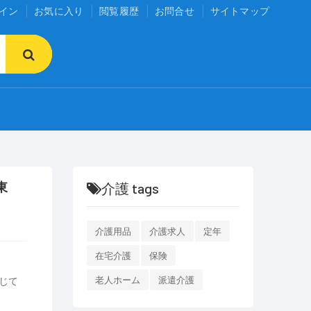
イン
お気に入り
閲覧履歴
お問合せ
サイトマップ
東
介護 tags
介護用品
介護求人
定年
在宅介護
保険
じて
老人ホーム
派遣介護