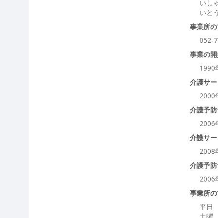
いし
いと
事業所の
052-7
事業の開
199
介護サー
200
介護予防
200
介護サー
200
介護予防
200
事業所の
平日 
土曜 