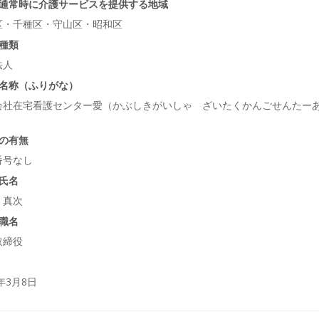
通常時に介護サービスを提供する地域
区・千種区・守山区・昭和区
種類
法人
名称（ふりがな）
会社在宅看護センター愛（かぶしきがいしゃ ざいたくかんごせんたー
の有無
番号なし
氏名
 真次
職名
取締役
0年3月8日