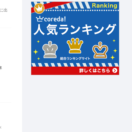
に出
下車
が