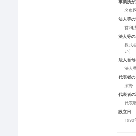
事業所が
名東
法人等の
営利
法人等の
株式
い）
法人番号
法人
代表者の
濵野
代表者の
代表
設立日
199