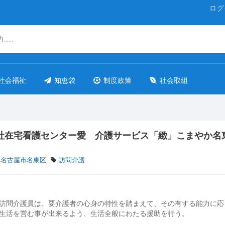
ログ
社会福祉
知恵袋
制度政策
社会取組
社在宅看護センター愛 介護サービス「緻」こまやか名
 名古屋市名東区
訪問介護
訪問介護員は、要介護者の心身の特性を踏まえて、その有する能力に応
生活を営む事が出来るよう、生活全般にわたる援助を行う。