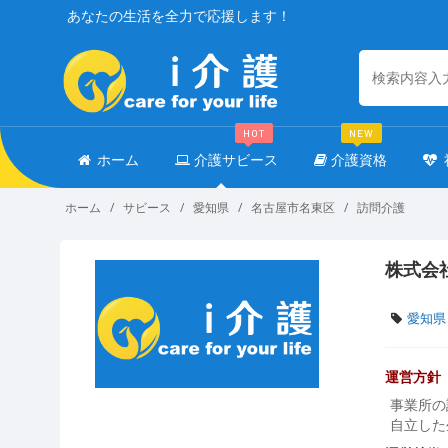
あなたの生活を全力で応援します！
HOT
NEW
ホーム
介護サビース
介護資格
ホーム
サビース
愛知県
名古屋市名東区
訪問介護
株式会
愛知県
運営方針
事業所の
自立した