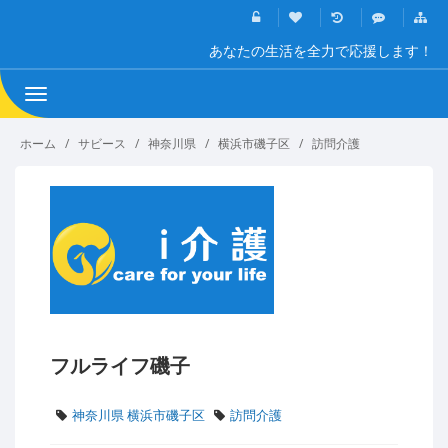
あなたの生活を全力で応援します！
Toggle
navigation
ホーム
サビース
神奈川県
横浜市磯子区
訪問介護
フルライフ磯子
神奈川県 横浜市磯子区
訪問介護