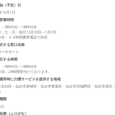
始（予定）日
6年10月1日
営業時間
：9時00分～18時00分
：土・日・祝日12月30日～1月3日
事項：２４時間携帯電話で対応
応する窓口名称
バーサポート
応する時間
：9時00分～18時00分
事項：24時間受付けております。
通常時に介護サービスを提供する地域
市太白区・仙台市若林区・仙台市青葉区・仙台市宮城野区・仙台市泉区
市
種類
法人
名称（ふりがな）