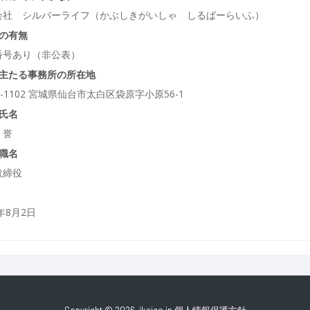
会社 シルバーライフ（かぶしきがいしゃ しるばーらいふ）
の有無
番号あり（非公表）
主たる事務所の所在地
1-1102 宮城県仙台市太白区袋原字小原56-1
氏名
 誉
職名
取締役
6年8月2日
Copyright © 2026. ikaigo.jp
個人情報保護方針