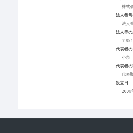
株式
法人番号
法人
法人等の
〒98
代表者の
小泉
代表者の
代表
設立日
200