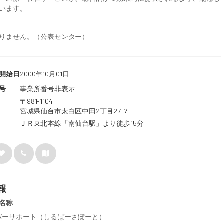
います。
りません。（公表センター）
開始日
2006年10月01日
号
事業所番号非表示
〒981-1104
宮城県仙台市太白区中田2丁目27-7
ＪＲ東北本線「南仙台駅」より徒歩15分
報
名称
バーサポート（しるばーさぽーと）