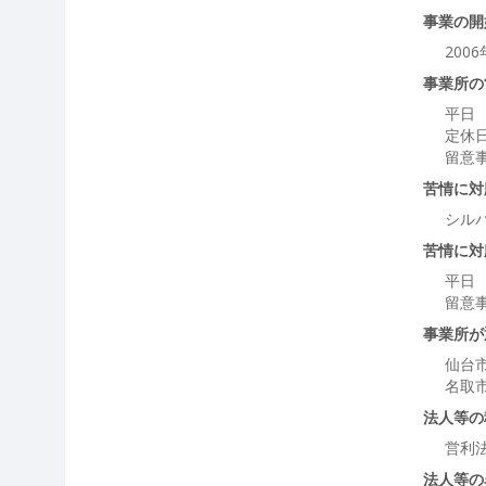
事業の開
200
事業所の
平日 
定休日
留意
苦情に対
シル
苦情に対
平日 
留意
事業所が
仙台
名取
法人等の
営利
法人等の