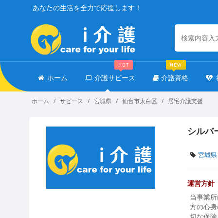
あなたの生活を全力で応援します！
HOT
NEW
ホーム
介護サビース
介護資格
ホーム
サビース
宮城県
仙台市太白区
居宅介護支援
シルバ
宮城県
運営方針
当事業所
方の心身
切な保険