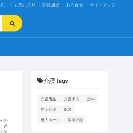
イン
お気に入り
閲覧履歴
お問合せ
サイトマップ
介護 tags
介護用品
介護求人
定年
在宅介護
保険
その
老人ホーム
派遣介護
、適
て業