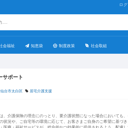
ログ
社会福祉
知恵袋
制度政策
社会取組
ーサポート
 仙台市太白区
居宅介護支援
は、介護保険の理念にのっとり、要介護状態になった場合においても、
の状況や、ご自宅等の環境に応じて、お客さまご自身のご希望に基づき
・医療・福祉サービスが、総合的かつ効果的に提供されるよう、配慮し