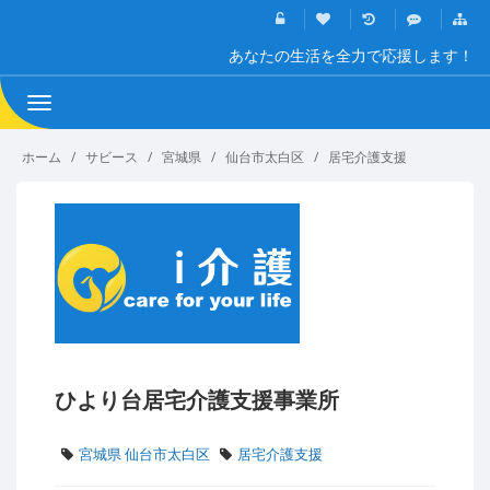
あなたの生活を全力で応援します！
Toggle
navigation
ホーム
サビース
宮城県
仙台市太白区
居宅介護支援
ひより台居宅介護支援事業所
宮城県 仙台市太白区
居宅介護支援