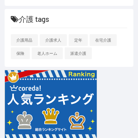
介護 tags
介護用品
介護求人
定年
在宅介護
保険
老人ホーム
派遣介護