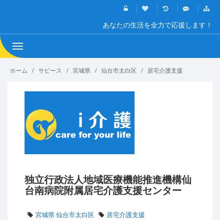
あなたの生活を全力で応援します！
Toggle
navigation
ホーム
サビース
宮城県
仙台市太白区
居宅介護支援
独立行政法人地域医療機能推進機構仙
台南病院附属居宅介護支援センター
宮城県 仙台市太白区
居宅介護支援