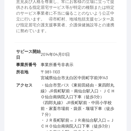
意見及び人格を尊重し、常にお客様の立場に立って提
供される指定居宅サービス等が特定の種類または特定
のサービス事業者に不当に偏ることのないよう公正中
立に行います。 ④市町村、地域包括支援センター及
び指定居宅介護支援事業者、介護保健施設等との連携
に努めています。
サビース開始
2014年04月01日
日
事業所番号
事業所番号非表示
所在地
〒981-1103
宮城県仙台市太白区中田町字前沖143
アクセス
・仙台市営バス《東前田経由・東四郎丸
線》JR長町駅前・南仙台駅入口・ＪＣＨ
Ｏ仙台南病院入口下車（徒歩3分）
《四郎丸線》 JR長町駅前・中田小学校
前・家畜市場前・袋原・堰場下車（徒歩
７分）
・ＪＲ長町駅前→ＪＲ南仙台駅入口→Ｊ
ＣＨＯ仙台南病院入口下車（徒歩3分）