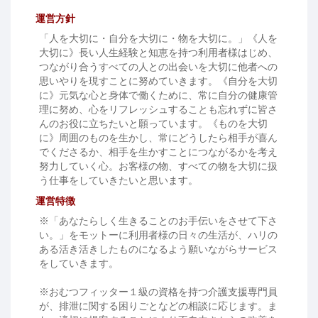
運営方針
「人を大切に・自分を大切に・物を大切に。」《人を
大切に》長い人生経験と知恵を持つ利用者様はじめ、
つながり合うすべての人との出会いを大切に他者への
思いやりを現すことに努めていきます。《自分を大切
に》元気な心と身体で働くために、常に自分の健康管
理に努め、心をリフレッシュすることも忘れずに皆さ
んのお役に立ちたいと願っています。《ものを大切
に》周囲のものを生かし、常にどうしたら相手が喜ん
でくださるか、相手を生かすことにつながるかを考え
努力していく心。お客様の物、すべての物を大切に扱
う仕事をしていきたいと思います。
運営特徴
※「あなたらしく生きることのお手伝いをさせて下さ
い。」をモットーに利用者様の日々の生活が、ハリの
ある活き活きしたものになるよう願いながらサービス
をしていきます。
※おむつフィッター１級の資格を持つ介護支援専門員
が、排泄に関する困りごとなどの相談に応じます。ま