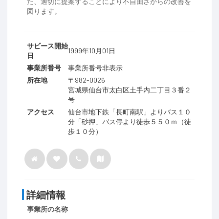
た、適切に提案することにより不自由さからの改善を
図ります。
サビース開始
1999年10月01日
日
事業所番号
事業所番号非表示
所在地
〒982-0026
宮城県仙台市太白区土手内二丁目３番２
号
アクセス
仙台市地下鉄「長町南駅」よりバス１０
分「砂押」バス停より徒歩５５０ｍ（徒
歩１０分）
詳細情報
事業所の名称