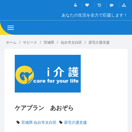
あなたの生活を全力で応援します！
Toggle
navigation
ホーム
サビース
宮城県
仙台市太白区
居宅介護支援
ケアプラン あおぞら
宮城県 仙台市太白区
居宅介護支援