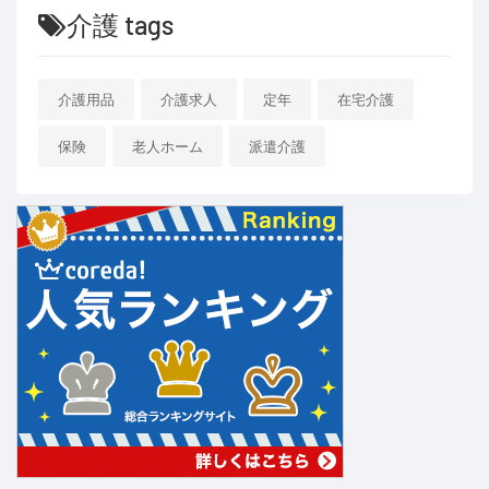
介護 tags
介護用品
介護求人
定年
在宅介護
保険
老人ホーム
派遣介護