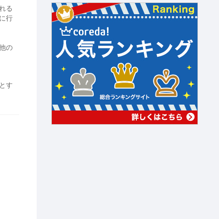
れる
に行
他の
とす