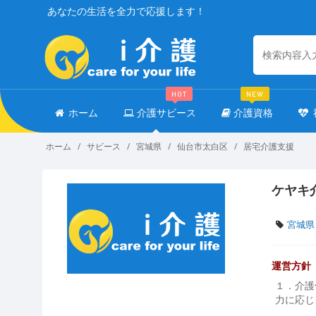
あなたの生活を全力で応援します！
HOT
NEW
ホーム
介護サビース
介護資格
ホーム
サビース
宮城県
仙台市太白区
居宅介護支援
ケヤキ
宮城県
運営方針
１．介護
力に応じ