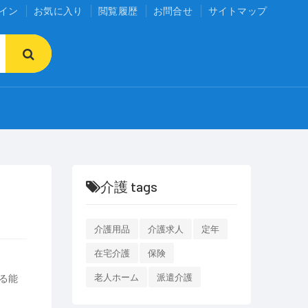
イン
お気に入り
閲覧履歴
お問合せ
サイトマップ
介護 tags
介護用品
介護求人
定年
在宅介護
保険
る能
老人ホーム
派遣介護