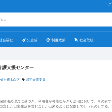
ログ
社会福祉
知恵袋
制度政策
社会取組
介護支援センター
 仙台市太白区
居宅介護支援
保険法の理念に基づき、利用者が可能なかぎり居宅において、その有す
自立した日常生活を営むことが出来るように配慮して行うものとする。