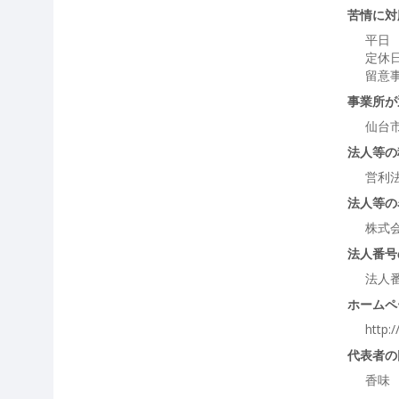
苦情に対
平日 
定休
留意
事業所が
仙台
法人等の
営利
法人等の
株式
法人番号
法人
ホームペ
http:/
代表者の
香味