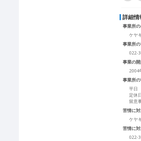
詳細情
事業所の
ケヤ
事業所の
022-3
事業の開
200
事業所の
平日 
定休
留意
苦情に対
ケヤ
苦情に対
022-3