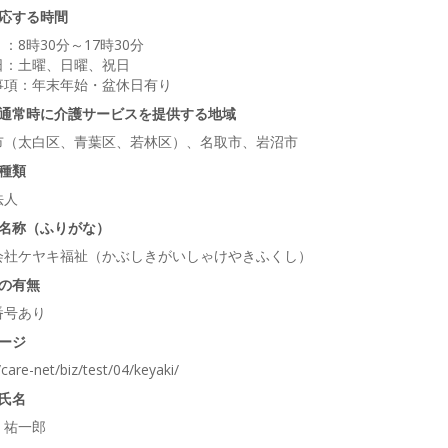
応する時間
：8時30分～17時30分
日：土曜、日曜、祝日
事項：年末年始・盆休日有り
通常時に介護サービスを提供する地域
市（太白区、青葉区、若林区）、名取市、岩沼市
種類
法人
名称（ふりがな）
会社ケヤキ福祉（かぶしきがいしゃけやきふくし）
の有無
番号あり
ージ
/care-net/biz/test/04/keyaki/
氏名
 祐一郎