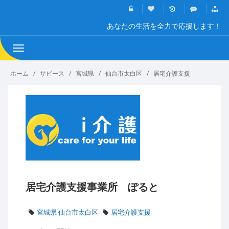
あなたの生活を全力で応援します！
Toggle
navigation
ホーム
サビース
宮城県
仙台市太白区
居宅介護支援
居宅介護支援事業所 ぽると
宮城県 仙台市太白区
居宅介護支援