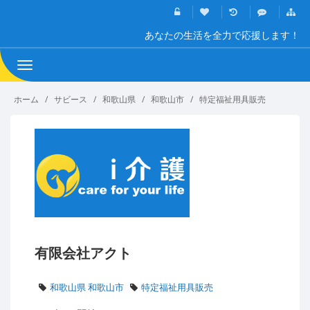
あなたの生活を全力で応援します！
Toggle
navigation
ホーム
サビース
和歌山県
和歌山市
特定福祉用具販売
有限会社アクト
和歌山県 和歌山市
特定福祉用具販売