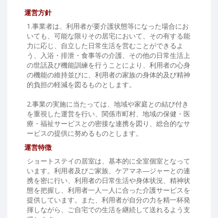
運営方針
1.事業者は、利用者が要介護状態等になった場合にお
いても、可能な限りその居宅において、その有する能
力に応じ、自立した日常生活を営むことができるよ
う、入浴・排泄・食事等の介護、その他の日常生活上
の世話及び機能訓練を行うことにより、利用者の心身
の機能の維持並びに、利用者の家族の身体的及び精神
的負担の軽減を図るものとします。
2.事業の実施に当たっては、地域や家庭との結び付き
を重視した運営を行い、関係市町村、地域の保健・医
療・福祉サービスとの密接な連携を図り、総合的なサ
ービスの提供に努めるものとします。
運営特徴
ショートステイの居室は、基本的に全室個室となって
います。利用者及びご家族、ケアマネ―ジャーとの連
携を密に行い、利用者の日常生活や身体状況、精神状
態を把握し、利用者一人一人に合った介護サービスを
提供しています。また、利用者が自分の力を精一杯発
揮しながら、ご自宅での生活を継続して送れるよう支