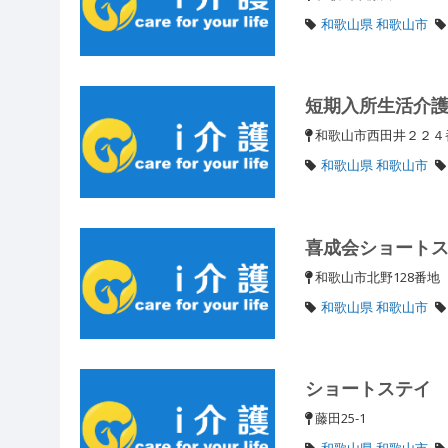
和歌山県 和歌山市
短期入所生活介
和歌山市西田井２２
和歌山県 和歌山市
喜成会ショート
和歌山市北野128番
和歌山県 和歌山市
ショートステイ
藤田25-1