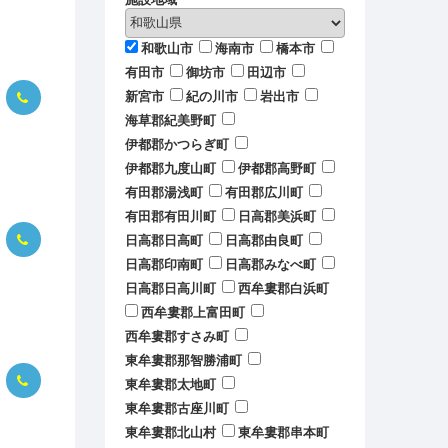
和歌山市
海南市
橋本市
有田市
御坊市
田辺市
新宮市
紀の川市
岩出市
海草郡紀美野町
伊都郡かつらぎ町
伊都郡九度山町
伊都郡高野町
有田郡湯浅町
有田郡広川町
有田郡有田川町
日高郡美浜町
日高郡日高町
日高郡由良町
日高郡印南町
日高郡みなべ町
日高郡日高川町
西牟婁郡白浜町
西牟婁郡上富田町
西牟婁郡すさみ町
東牟婁郡那智勝浦町
東牟婁郡太地町
東牟婁郡古座川町
東牟婁郡北山村
東牟婁郡串本町