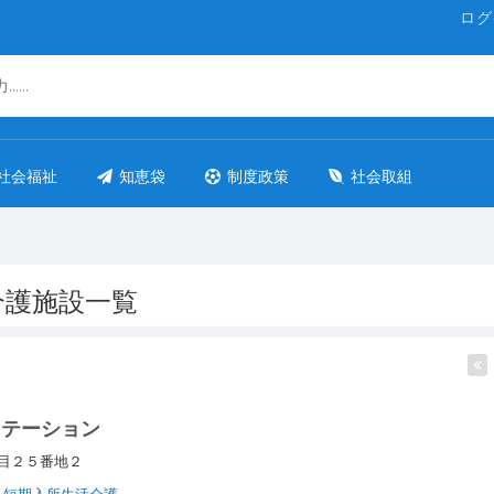
ログ
社会福祉
知恵袋
制度政策
社会取組
介護施設一覧
ステーション
丁目２５番地２
短期入所生活介護