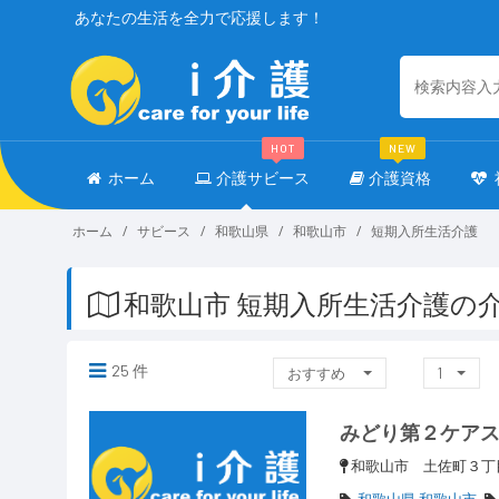
あなたの生活を全力で応援します！
HOT
NEW
ホーム
介護サビース
介護資格
ホーム
サビース
和歌山県
和歌山市
短期入所生活介護
和歌山市 短期入所生活介護の
25 件
おすすめ
1
みどり第２ケア
和歌山市 土佐町３
和歌山県 和歌山市