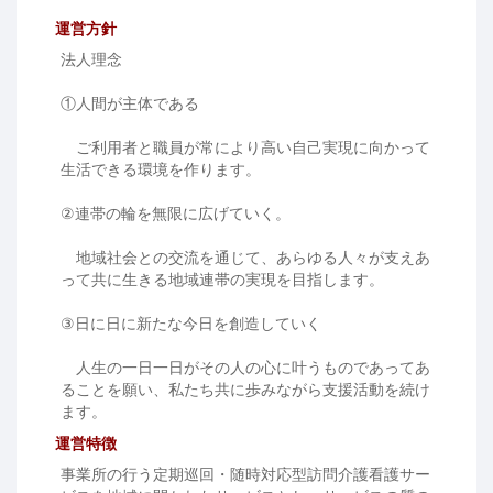
運営方針
法人理念
①人間が主体である
ご利用者と職員が常により高い自己実現に向かって
生活できる環境を作ります。
②連帯の輪を無限に広げていく。
地域社会との交流を通じて、あらゆる人々が支えあ
って共に生きる地域連帯の実現を目指します。
③日に日に新たな今日を創造していく
人生の一日一日がその人の心に叶うものであってあ
ることを願い、私たち共に歩みながら支援活動を続け
ます。
運営特徴
事業所の行う定期巡回・随時対応型訪問介護看護サー