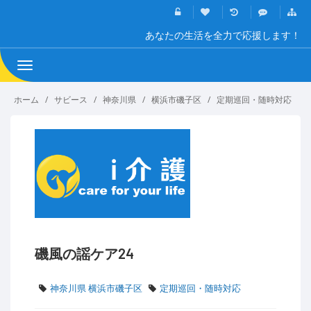
あなたの生活を全力で応援します！
Toggle
navigation
ホーム
サビース
神奈川県
横浜市磯子区
定期巡回・随時対応
磯風の謡ケア24
神奈川県 横浜市磯子区
定期巡回・随時対応