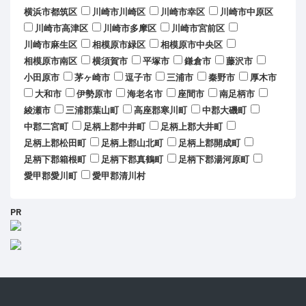
横浜市都筑区
川崎市川崎区
川崎市幸区
川崎市中原区
川崎市高津区
川崎市多摩区
川崎市宮前区
川崎市麻生区
相模原市緑区
相模原市中央区
相模原市南区
横須賀市
平塚市
鎌倉市
藤沢市
小田原市
茅ヶ崎市
逗子市
三浦市
秦野市
厚木市
大和市
伊勢原市
海老名市
座間市
南足柄市
綾瀬市
三浦郡葉山町
高座郡寒川町
中郡大磯町
中郡二宮町
足柄上郡中井町
足柄上郡大井町
足柄上郡松田町
足柄上郡山北町
足柄上郡開成町
足柄下郡箱根町
足柄下郡真鶴町
足柄下郡湯河原町
愛甲郡愛川町
愛甲郡清川村
PR