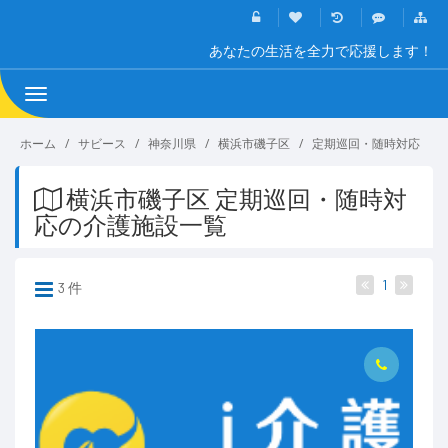
あなたの生活を全力で応援します！
Toggle
navigation
ホーム
サビース
神奈川県
横浜市磯子区
定期巡回・随時対応
横浜市磯子区 定期巡回・随時対
応の介護施設一覧
1
3 件