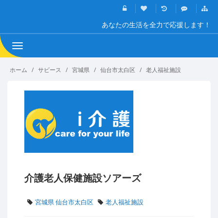
あなたの生活を全力で応援します！
Toggle
navigation
ホーム
サビース
宮城県
仙台市太白区
老人福祉施設
介護老人保健施設ソアーズ
宮城県 仙台市太白区
老人福祉施設