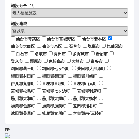
施設カテゴリ
施設地域
仙台市青葉区
仙台市宮城野区
仙台市若林区
仙台市太白区
仙台市泉区
石巻市
塩竈市
気仙沼市
白石市
名取市
角田市
多賀城市
岩沼市
登米市
栗原市
東松島市
大崎市
富谷市
刈田郡蔵王町
刈田郡七ヶ宿町
柴田郡大河原町
柴田郡村田町
柴田郡柴田町
柴田郡川崎町
伊具郡丸森町
亘理郡亘理町
亘理郡山元町
宮城郡松島町
宮城郡七ヶ浜町
宮城郡利府町
黒川郡大和町
黒川郡大郷町
黒川郡大衡村
加美郡色麻町
加美郡加美町
遠田郡涌谷町
遠田郡美里町
牡鹿郡女川町
本吉郡南{三陸町
PR