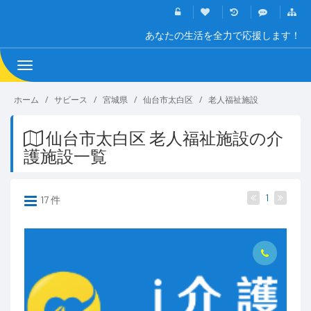
あなたの生活を全力で応援します！
Toggle
navigation
ホーム
サビース
宮城県
仙台市太白区
老人福祉施設
仙台市太白区 老人福祉施設の介
護施設一覧
1
17 件