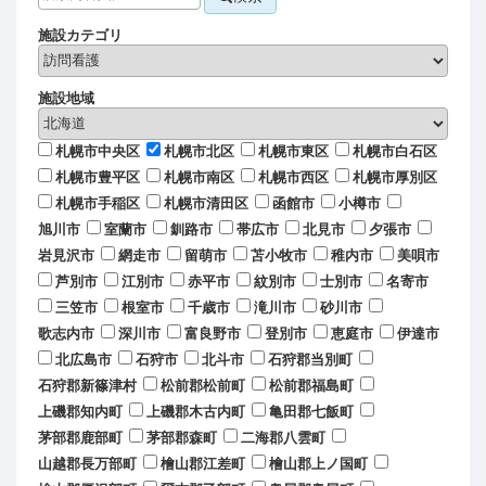
施設カテゴリ
施設地域
札幌市中央区
札幌市北区
札幌市東区
札幌市白石区
札幌市豊平区
札幌市南区
札幌市西区
札幌市厚別区
札幌市手稲区
札幌市清田区
函館市
小樽市
旭川市
室蘭市
釧路市
帯広市
北見市
夕張市
岩見沢市
網走市
留萌市
苫小牧市
稚内市
美唄市
芦別市
江別市
赤平市
紋別市
士別市
名寄市
三笠市
根室市
千歳市
滝川市
砂川市
歌志内市
深川市
富良野市
登別市
恵庭市
伊達市
北広島市
石狩市
北斗市
石狩郡当別町
石狩郡新篠津村
松前郡松前町
松前郡福島町
上磯郡知内町
上磯郡木古内町
亀田郡七飯町
茅部郡鹿部町
茅部郡森町
二海郡八雲町
山越郡長万部町
檜山郡江差町
檜山郡上ノ国町