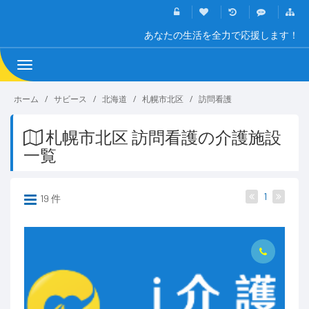
あなたの生活を全力で応援します！
Toggle
navigation
ホーム
サビース
北海道
札幌市北区
訪問看護
札幌市北区 訪問看護の介護施設
一覧
1
19 件