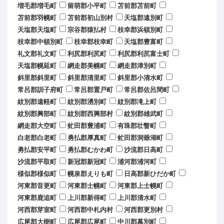
増毛郡増毛町
留萌郡小平町
苫前郡苫前町
苫前郡羽幌町
苫前郡初山別村
天塩郡遠別町
天塩郡天塩町
宗谷郡猿払村
枝幸郡浜頓別町
枝幸郡中頓別町
枝幸郡枝幸町
天塩郡豊富町
礼文郡礼文町
利尻郡利尻町
利尻郡利尻富士町
天塩郡幌延町
網走郡美幌町
網走郡津別町
斜里郡斜里町
斜里郡清里町
斜里郡小清水町
常呂郡訓子府町
常呂郡置戸町
常呂郡佐呂間町
紋別郡遠軽町
紋別郡湧別町
紋別郡滝上町
紋別郡興部町
紋別郡西興部村
紋別郡雄武町
網走郡大空町
虻田郡豊浦町
有珠郡壮瞥町
白老郡白老町
勇払郡厚真町
虻田郡洞爺湖町
勇払郡安平町
勇払郡むかわ町
沙流郡日高町
沙流郡平取町
新冠郡新冠町
浦河郡浦河町
様似郡様似町
幌泉郡えりも町
日高郡新ひだか町
河東郡音更町
河東郡士幌町
河東郡上士幌町
河東郡鹿追町
上川郡新得町
上川郡清水町
河西郡芽室町
河西郡中札内村
河西郡更別村
広尾郡大樹町
広尾郡広尾町
中川郡幕別町