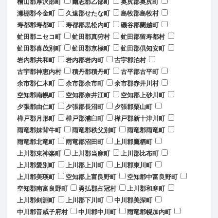
檜山郡厚沢部町
爾志郡乙部町
奥尻郡奥尻町
瀬棚郡今金町
久遠郡せたな町
島牧郡島牧村
寿都郡寿都町
寿都郡黒松内町
磯谷郡蘭越町
虻田郡ニセコ町
虻田郡真狩村
虻田郡留寿都村
虻田郡喜茂別町
虻田郡京極町
虻田郡倶知安町
岩内郡共和町
岩内郡岩内町
古宇郡泊村
古宇郡神恵内村
積丹郡積丹町
古平郡古平町
余市郡仁木町
余市郡余市町
余市郡赤井川村
空知郡南幌町
空知郡奈井江町
空知郡上砂川町
夕張郡由仁町
夕張郡長沼町
夕張郡栗山町
樺戸郡月形町
樺戸郡浦臼町
樺戸郡新十津川町
雨竜郡妹背牛町
雨竜郡秩父別町
雨竜郡雨竜町
雨竜郡北竜町
雨竜郡沼田町
上川郡鷹栖町
上川郡東神楽町
上川郡当麻町
上川郡比布町
上川郡愛別町
上川郡上川町
上川郡東川町
上川郡美瑛町
空知郡上富良野町
空知郡中富良野町
空知郡南富良野町
勇払郡占冠村
上川郡和寒町
上川郡剣淵町
上川郡下川町
中川郡美深町
中川郡音威子府村
中川郡中川町
雨竜郡幌加内町