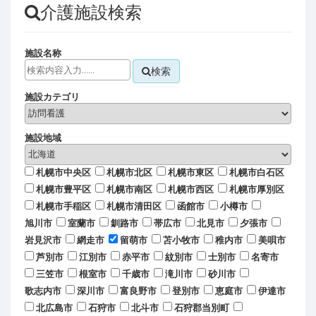
介護施設検索
施設名称
検索
施設カテゴリ
施設地域
札幌市中央区
札幌市北区
札幌市東区
札幌市白石区
札幌市豊平区
札幌市南区
札幌市西区
札幌市厚別区
札幌市手稲区
札幌市清田区
函館市
小樽市
旭川市
室蘭市
釧路市
帯広市
北見市
夕張市
岩見沢市
網走市
留萌市
苫小牧市
稚内市
美唄市
芦別市
江別市
赤平市
紋別市
士別市
名寄市
三笠市
根室市
千歳市
滝川市
砂川市
歌志内市
深川市
富良野市
登別市
恵庭市
伊達市
北広島市
石狩市
北斗市
石狩郡当別町