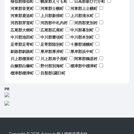
様似郡様似町
幌泉郡えりも町
日高郡新ひだか町
河東郡音更町
河東郡士幌町
河東郡上士幌町
河東郡鹿追町
上川郡新得町
上川郡清水町
河西郡芽室町
河西郡中札内村
河西郡更別村
広尾郡大樹町
広尾郡広尾町
中川郡幕別町
中川郡池田町
中川郡豊頃町
中川郡本別町
足寄郡足寄町
足寄郡陸別町
十勝郡浦幌町
釧路郡釧路町
厚岸郡厚岸町
厚岸郡浜中町
川上郡標茶町
川上郡弟子屈町
阿寒郡鶴居村
白糠郡白糠町
野付郡別海町
標津郡中標津町
標津郡標津町
目梨郡{羅臼町
PR
Copyright © 2026. ikaigo.jp
個人情報保護方針