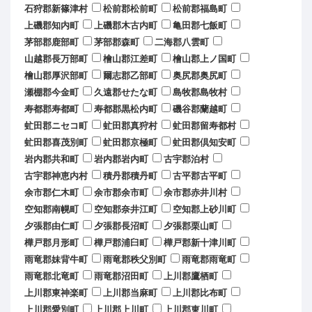
石狩郡新篠津村
松前郡松前町
松前郡福島町
上磯郡知内町
上磯郡木古内町
亀田郡七飯町
茅部郡鹿部町
茅部郡森町
二海郡八雲町
山越郡長万部町
檜山郡江差町
檜山郡上ノ国町
檜山郡厚沢部町
爾志郡乙部町
奥尻郡奥尻町
瀬棚郡今金町
久遠郡せたな町
島牧郡島牧村
寿都郡寿都町
寿都郡黒松内町
磯谷郡蘭越町
虻田郡ニセコ町
虻田郡真狩村
虻田郡留寿都村
虻田郡喜茂別町
虻田郡京極町
虻田郡倶知安町
岩内郡共和町
岩内郡岩内町
古宇郡泊村
古宇郡神恵内村
積丹郡積丹町
古平郡古平町
余市郡仁木町
余市郡余市町
余市郡赤井川村
空知郡南幌町
空知郡奈井江町
空知郡上砂川町
夕張郡由仁町
夕張郡長沼町
夕張郡栗山町
樺戸郡月形町
樺戸郡浦臼町
樺戸郡新十津川町
雨竜郡妹背牛町
雨竜郡秩父別町
雨竜郡雨竜町
雨竜郡北竜町
雨竜郡沼田町
上川郡鷹栖町
上川郡東神楽町
上川郡当麻町
上川郡比布町
上川郡愛別町
上川郡上川町
上川郡東川町