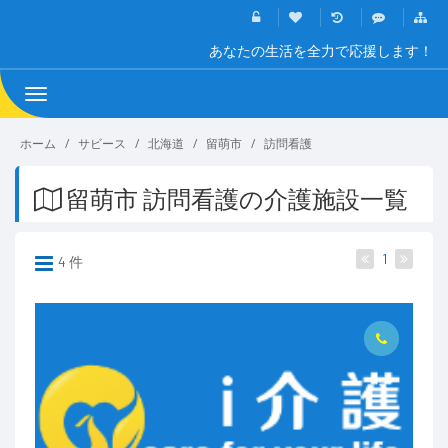
あなたの生活を全力で応援します！
Toggle
navigation
ホーム
サビース
北海道
留萌市
訪問看護
留萌市 訪問看護の介護施設一覧
1
4 件