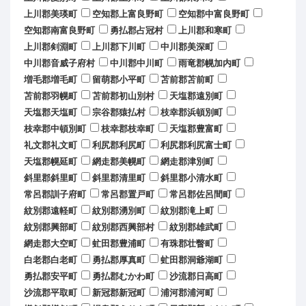
上川郡美瑛町
空知郡上富良野町
空知郡中富良野町
空知郡南富良野町
勇払郡占冠村
上川郡和寒町
上川郡剣淵町
上川郡下川町
中川郡美深町
中川郡音威子府村
中川郡中川町
雨竜郡幌加内町
増毛郡増毛町
留萌郡小平町
苫前郡苫前町
苫前郡羽幌町
苫前郡初山別村
天塩郡遠別町
天塩郡天塩町
宗谷郡猿払村
枝幸郡浜頓別町
枝幸郡中頓別町
枝幸郡枝幸町
天塩郡豊富町
礼文郡礼文町
利尻郡利尻町
利尻郡利尻富士町
天塩郡幌延町
網走郡美幌町
網走郡津別町
斜里郡斜里町
斜里郡清里町
斜里郡小清水町
常呂郡訓子府町
常呂郡置戸町
常呂郡佐呂間町
紋別郡遠軽町
紋別郡湧別町
紋別郡滝上町
紋別郡興部町
紋別郡西興部村
紋別郡雄武町
網走郡大空町
虻田郡豊浦町
有珠郡壮瞥町
白老郡白老町
勇払郡厚真町
虻田郡洞爺湖町
勇払郡安平町
勇払郡むかわ町
沙流郡日高町
沙流郡平取町
新冠郡新冠町
浦河郡浦河町