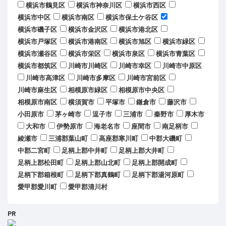
横浜市鶴見区
横浜市神奈川区
横浜市西区
横浜市中区
横浜市南区
横浜市保土ケ谷区
横浜市磯子区
横浜市金沢区
横浜市港北区
横浜市戸塚区
横浜市港南区
横浜市旭区
横浜市緑区
横浜市瀬谷区
横浜市栄区
横浜市泉区
横浜市青葉区
横浜市都筑区
川崎市川崎区
川崎市幸区
川崎市中原区
川崎市高津区
川崎市多摩区
川崎市宮前区
川崎市麻生区
相模原市緑区
相模原市中央区
相模原市南区
横須賀市
平塚市
鎌倉市
藤沢市
小田原市
茅ヶ崎市
逗子市
三浦市
秦野市
厚木市
大和市
伊勢原市
海老名市
座間市
南足柄市
綾瀬市
三浦郡葉山町
高座郡寒川町
中郡大磯町
中郡二宮町
足柄上郡中井町
足柄上郡大井町
足柄上郡松田町
足柄上郡山北町
足柄上郡開成町
足柄下郡箱根町
足柄下郡真鶴町
足柄下郡湯河原町
愛甲郡愛川町
愛甲郡清川村
PR