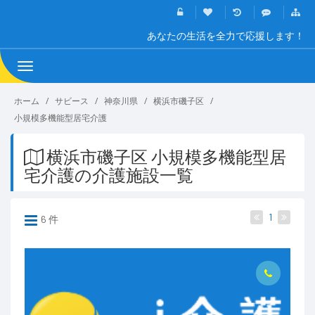
あなたの生活を全力で応援します！
Toggle
navigation
ホーム
サビース
神奈川県
横浜市磯子区
小規模多機能型居宅介護
横浜市磯子区 小規模多機能型居
宅介護の介護施設一覧
1
6 件