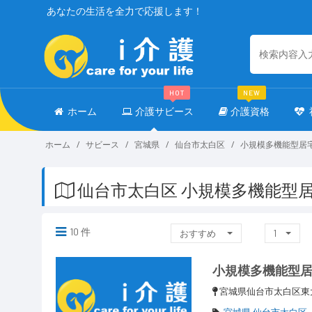
あなたの生活を全力で応援します！
HOT
NEW
ホーム
介護サビース
介護資格
ホーム
サビース
宮城県
仙台市太白区
小規模多機能型居
仙台市太白区 小規模多機能型
10 件
おすすめ
1
小規模多機能型
宮城県仙台市太白区東
宮城県 仙台市太白区