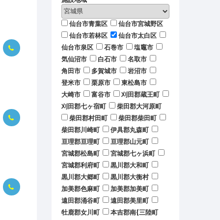
仙台市青葉区
仙台市宮城野区
仙台市若林区
仙台市太白区
仙台市泉区
石巻市
塩竈市
気仙沼市
白石市
名取市
角田市
多賀城市
岩沼市
登米市
栗原市
東松島市
大崎市
富谷市
刈田郡蔵王町
刈田郡七ヶ宿町
柴田郡大河原町
柴田郡村田町
柴田郡柴田町
柴田郡川崎町
伊具郡丸森町
亘理郡亘理町
亘理郡山元町
宮城郡松島町
宮城郡七ヶ浜町
宮城郡利府町
黒川郡大和町
黒川郡大郷町
黒川郡大衡村
加美郡色麻町
加美郡加美町
遠田郡涌谷町
遠田郡美里町
牡鹿郡女川町
本吉郡南{三陸町