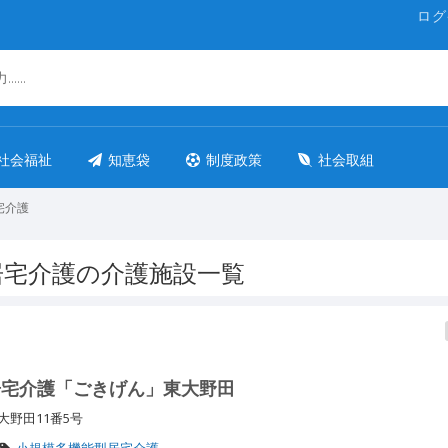
ログ
社会福祉
知恵袋
制度政策
社会取組
宅介護
居宅介護の介護施設一覧
居宅介護「ごきげん」東大野田
大野田11番5号
小規模多機能型居宅介護