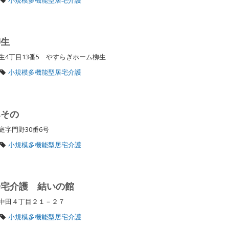
柳生
4丁目13番5 やすらぎホーム柳生
小規模多機能型居宅介護
みその
庭字門野30番6号
小規模多機能型居宅介護
居宅介護 結いの館
東中田４丁目２１－２７
小規模多機能型居宅介護