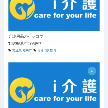
介護用品のハッコウ
茨城県潮来市築地933
茨城県 潮来市
福祉用具貸与