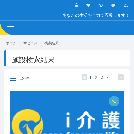
あなたの生活を全力で応援します！
Toggle
navigation
ホーム
サビース
検索結果
施設検索結果
1
2
3
4
5
209 件