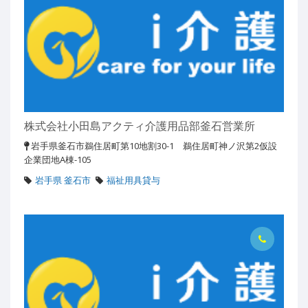
株式会社小田島アクティ介護用品部釜石営業所
岩手県釜石市鵜住居町第10地割30-1 鵜住居町神ノ沢第2仮設
企業団地A棟-105
岩手県 釜石市
福祉用具貸与