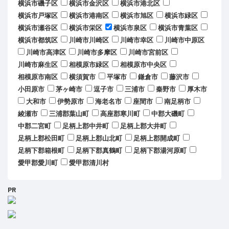
横浜市磯子区
横浜市金沢区
横浜市港北区
横浜市戸塚区
横浜市港南区
横浜市旭区
横浜市緑区
横浜市瀬谷区
横浜市栄区
横浜市泉区
横浜市青葉区
横浜市都筑区
川崎市川崎区
川崎市幸区
川崎市中原区
川崎市高津区
川崎市多摩区
川崎市宮前区
川崎市麻生区
相模原市緑区
相模原市中央区
相模原市南区
横須賀市
平塚市
鎌倉市
藤沢市
小田原市
茅ヶ崎市
逗子市
三浦市
秦野市
厚木市
大和市
伊勢原市
海老名市
座間市
南足柄市
綾瀬市
三浦郡葉山町
高座郡寒川町
中郡大磯町
中郡二宮町
足柄上郡中井町
足柄上郡大井町
足柄上郡松田町
足柄上郡山北町
足柄上郡開成町
足柄下郡箱根町
足柄下郡真鶴町
足柄下郡湯河原町
愛甲郡愛川町
愛甲郡清川村
PR