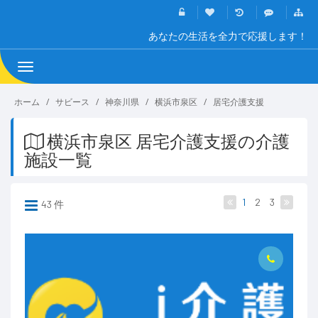
あなたの生活を全力で応援します！
Toggle
navigation
ホーム
サビース
神奈川県
横浜市泉区
居宅介護支援
横浜市泉区 居宅介護支援の介護
施設一覧
1
2
3
43 件