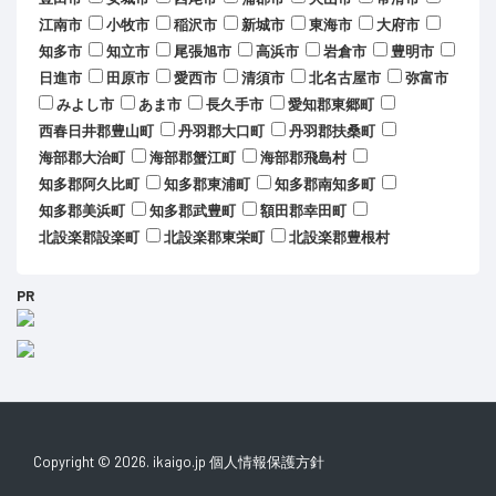
江南市
小牧市
稲沢市
新城市
東海市
大府市
知多市
知立市
尾張旭市
高浜市
岩倉市
豊明市
日進市
田原市
愛西市
清須市
北名古屋市
弥富市
みよし市
あま市
長久手市
愛知郡東郷町
西春日井郡豊山町
丹羽郡大口町
丹羽郡扶桑町
海部郡大治町
海部郡蟹江町
海部郡飛島村
知多郡阿久比町
知多郡東浦町
知多郡南知多町
知多郡美浜町
知多郡武豊町
額田郡幸田町
北設楽郡設楽町
北設楽郡東栄町
北設楽郡豊根村
PR
Copyright © 2026. ikaigo.jp
個人情報保護方針