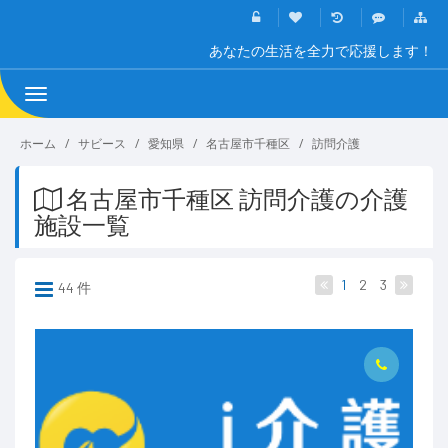
あなたの生活を全力で応援します！
Toggle
navigation
ホーム
サビース
愛知県
名古屋市千種区
訪問介護
名古屋市千種区 訪問介護の介護
施設一覧
1
2
3
44 件