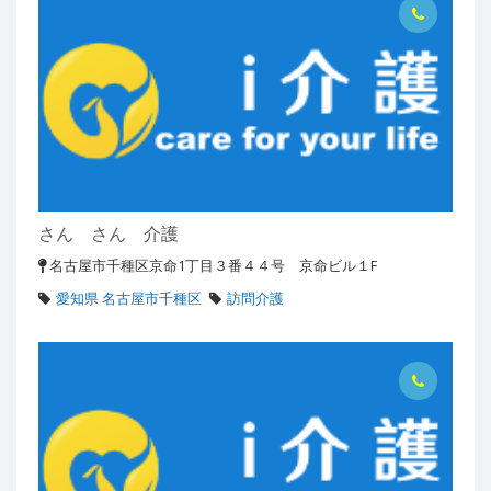
さん さん 介護
名古屋市千種区京命1丁目３番４４号 京命ビル１F
愛知県 名古屋市千種区
訪問介護