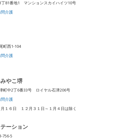
丁81番地1 マンションスカイハイツ10号
訪問介護
り
町西1-104
訪問介護
ーみやこ堺
町中2丁6番33号 ロイヤル石津206号
訪問介護
８月１６日 １２月３１日～１月４日は除く
ステーション
756-5