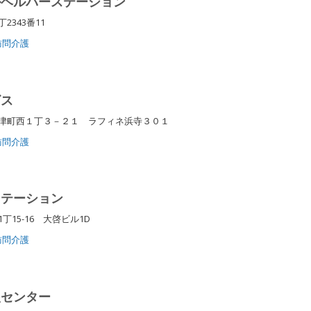
ルヘルパーステーション
2343番11
訪問介護
ビス
津町西１丁３－２１ ラフィネ浜寺３０１
訪問介護
ステーション
15-16 大啓ビル1D
訪問介護
援センター