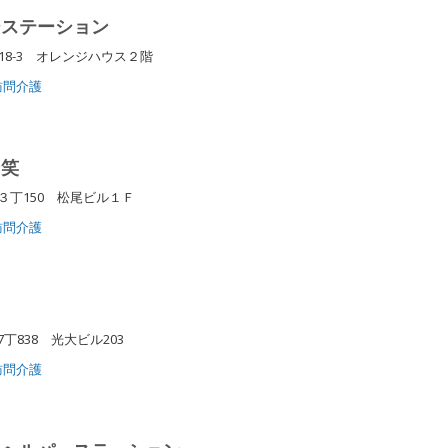
ーステーション
18-3 オレンジハウス２階
訪問介護
ン笑
丁150 松尾ビル１Ｆ
訪問介護
838 光大ビル203
訪問介護