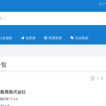
ログ
社会福祉
知恵袋
制度政策
社会取組
一覧
1
2
ー船尾株式会社
尾町西1丁4-8
訪問介護