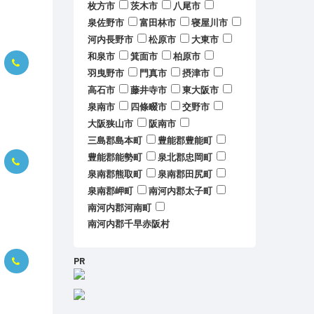
枚方市
茨木市
八尾市
泉佐野市
富田林市
寝屋川市
河内長野市
松原市
大東市
和泉市
箕面市
柏原市
羽曳野市
門真市
摂津市
高石市
藤井寺市
東大阪市
泉南市
四條畷市
交野市
大阪狭山市
阪南市
三島郡島本町
豊能郡豊能町
豊能郡能勢町
泉北郡忠岡町
泉南郡熊取町
泉南郡田尻町
泉南郡岬町
南河内郡太子町
南河内郡河南町
南河内郡千早赤阪村
PR