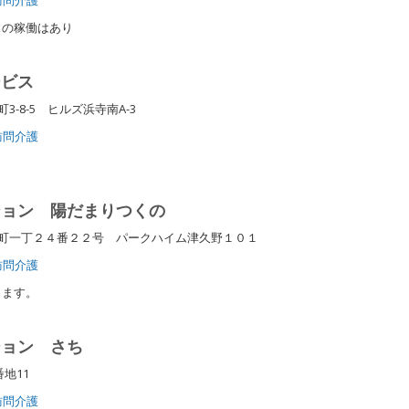
スの稼働はあり
ービス
-8-5 ヒルズ浜寺南A-3
訪問介護
ション 陽だまりつくの
町一丁２４番２２号 パークハイム津久野１０１
訪問介護
じます。
ション さち
番地11
訪問介護