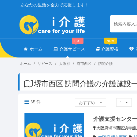
あなたの生活を全力で応援します！
HOT
NEW
ホーム
介護サビース
介護資格
ホーム
サビース
大阪府
堺市西区
訪問介護
堺市西区 訪問介護の介護施設
65 件
おすすめ
1
介護支援センタ
大阪府堺市西区浜寺船
大阪府 堺市西区