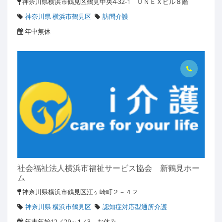
神奈川県横浜市鶴見区鶴見中央4-32-1 ＵＮＥＸビル８階
神奈川県 横浜市鶴見区
訪問介護
年中無休
社会福祉法人横浜市福祉サービス協会 新鶴見ホー
ム
神奈川県横浜市鶴見区江ヶ崎町２－４２
神奈川県 横浜市鶴見区
認知症対応型通所介護
年末年始12／29～1／3 お休み