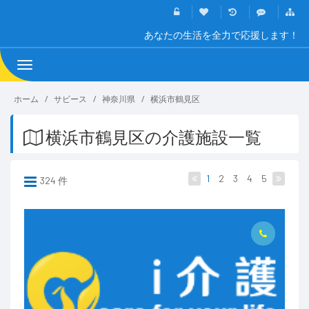
あなたの生活を全力で応援します！
Toggle
navigation
ホーム
サビース
神奈川県
横浜市鶴見区
横浜市鶴見区の介護施設一覧
1
2
3
4
5
324 件