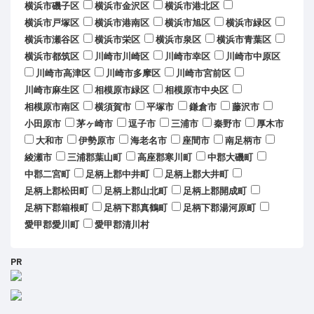
横浜市磯子区
横浜市金沢区
横浜市港北区
横浜市戸塚区
横浜市港南区
横浜市旭区
横浜市緑区
横浜市瀬谷区
横浜市栄区
横浜市泉区
横浜市青葉区
横浜市都筑区
川崎市川崎区
川崎市幸区
川崎市中原区
川崎市高津区
川崎市多摩区
川崎市宮前区
川崎市麻生区
相模原市緑区
相模原市中央区
相模原市南区
横須賀市
平塚市
鎌倉市
藤沢市
小田原市
茅ヶ崎市
逗子市
三浦市
秦野市
厚木市
大和市
伊勢原市
海老名市
座間市
南足柄市
綾瀬市
三浦郡葉山町
高座郡寒川町
中郡大磯町
中郡二宮町
足柄上郡中井町
足柄上郡大井町
足柄上郡松田町
足柄上郡山北町
足柄上郡開成町
足柄下郡箱根町
足柄下郡真鶴町
足柄下郡湯河原町
愛甲郡愛川町
愛甲郡清川村
PR