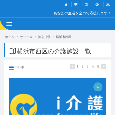
あなたの生活を全力で応援します！
Toggle
navigation
ホーム
サビース
神奈川県
横浜市西区
横浜市西区の介護施設一覧
1
2
3
4
5
114 件