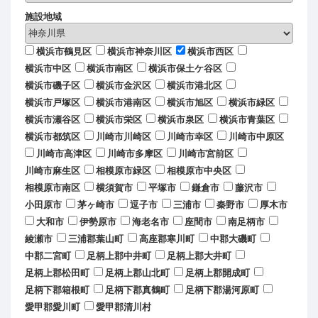
施設地域
横浜市鶴見区
横浜市神奈川区
横浜市西区
横浜市中区
横浜市南区
横浜市保土ケ谷区
横浜市磯子区
横浜市金沢区
横浜市港北区
横浜市戸塚区
横浜市港南区
横浜市旭区
横浜市緑区
横浜市瀬谷区
横浜市栄区
横浜市泉区
横浜市青葉区
横浜市都筑区
川崎市川崎区
川崎市幸区
川崎市中原区
川崎市高津区
川崎市多摩区
川崎市宮前区
川崎市麻生区
相模原市緑区
相模原市中央区
相模原市南区
横須賀市
平塚市
鎌倉市
藤沢市
小田原市
茅ヶ崎市
逗子市
三浦市
秦野市
厚木市
大和市
伊勢原市
海老名市
座間市
南足柄市
綾瀬市
三浦郡葉山町
高座郡寒川町
中郡大磯町
中郡二宮町
足柄上郡中井町
足柄上郡大井町
足柄上郡松田町
足柄上郡山北町
足柄上郡開成町
足柄下郡箱根町
足柄下郡真鶴町
足柄下郡湯河原町
愛甲郡愛川町
愛甲郡清川村