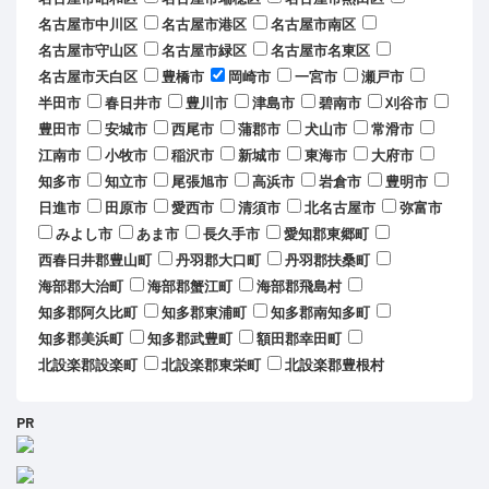
名古屋市中川区
名古屋市港区
名古屋市南区
名古屋市守山区
名古屋市緑区
名古屋市名東区
名古屋市天白区
豊橋市
岡崎市
一宮市
瀬戸市
半田市
春日井市
豊川市
津島市
碧南市
刈谷市
豊田市
安城市
西尾市
蒲郡市
犬山市
常滑市
江南市
小牧市
稲沢市
新城市
東海市
大府市
知多市
知立市
尾張旭市
高浜市
岩倉市
豊明市
日進市
田原市
愛西市
清須市
北名古屋市
弥富市
みよし市
あま市
長久手市
愛知郡東郷町
西春日井郡豊山町
丹羽郡大口町
丹羽郡扶桑町
海部郡大治町
海部郡蟹江町
海部郡飛島村
知多郡阿久比町
知多郡東浦町
知多郡南知多町
知多郡美浜町
知多郡武豊町
額田郡幸田町
北設楽郡設楽町
北設楽郡東栄町
北設楽郡豊根村
PR