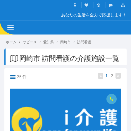
あなたの生活を全力で応援します！
Toggle
navigation
ホーム
サビース
愛知県
岡崎市
訪問看護
岡崎市 訪問看護の介護施設一覧
1
2
26 件