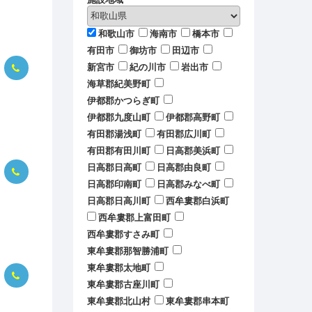
和歌山市
海南市
橋本市
有田市
御坊市
田辺市
新宮市
紀の川市
岩出市
海草郡紀美野町
伊都郡かつらぎ町
伊都郡九度山町
伊都郡高野町
有田郡湯浅町
有田郡広川町
有田郡有田川町
日高郡美浜町
日高郡日高町
日高郡由良町
日高郡印南町
日高郡みなべ町
日高郡日高川町
西牟婁郡白浜町
西牟婁郡上富田町
西牟婁郡すさみ町
東牟婁郡那智勝浦町
東牟婁郡太地町
東牟婁郡古座川町
東牟婁郡北山村
東牟婁郡串本町