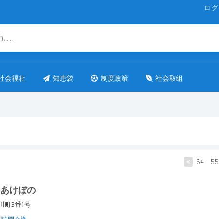
ログ
社会福祉
知恵袋
制度政策
社会取組
54
55
 あけぼの
川町3番1号
訪問介護