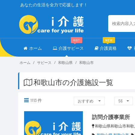
あなたの生活を全力で応援します！
HOT
NEW
ホーム
介護サビース
介護資格
ホーム
サビース
和歌山県
和歌山市
和歌山市の介護施設一覧
1113 件
おすすめ
56
訪問介護事業所
和歌山県和歌山市和歌
和歌山県 和歌山市