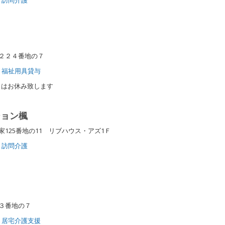
場２２４番地の７
福祉用具貸与
日はお休み致します
ション楓
125番地の11 リブハウス・アズ1Ｆ
訪問介護
原３番地の７
居宅介護支援