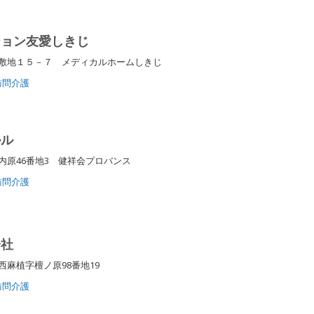
ション友愛しきじ
敷地１５－７ メディカルホームしきじ
訪問介護
ルル
内原46番地3 健祥会プロバンス
訪問介護
会社
西麻植字檀ノ原98番地19
訪問介護