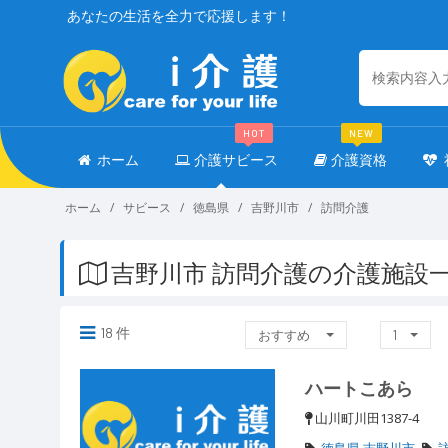
あなたの生活を全力で応援します！
HOT
NEW
ホーム
介護サビース
介護資格
ホーム
サビース
徳島県
吉野川市
訪問介護
吉野川市 訪問介護の介護施設
18 件
おすすめ
1
ハートこあら
山川町川田1387-4
徳島県 吉野川市