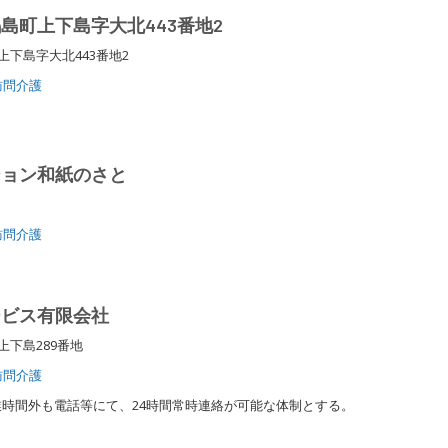
島町上下島字大北443番地2
上下島字大北443番地2
訪問介護
ション和紙のさと
１
訪問介護
ービス有限会社
上下島289番地
訪問介護
時間外も電話等にて、24時間常時連絡が可能な体制とする。