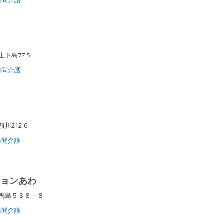
川
上下島77-5
訪問介護
川212-6
訪問介護
ションあわ
町鴨島５３８－８
訪問介護