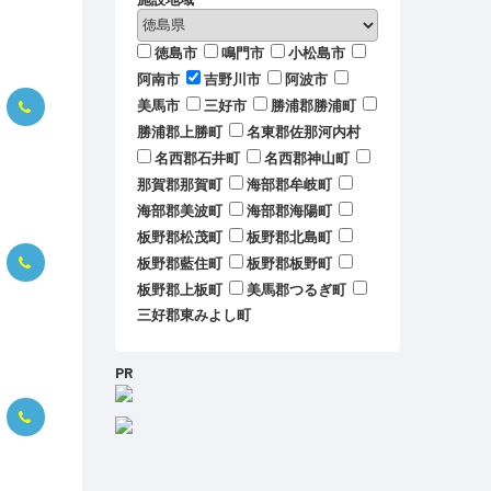
徳島市
鳴門市
小松島市
阿南市
吉野川市
阿波市
美馬市
三好市
勝浦郡勝浦町
勝浦郡上勝町
名東郡佐那河内村
名西郡石井町
名西郡神山町
那賀郡那賀町
海部郡牟岐町
海部郡美波町
海部郡海陽町
板野郡松茂町
板野郡北島町
板野郡藍住町
板野郡板野町
板野郡上板町
美馬郡つるぎ町
三好郡東みよし町
PR