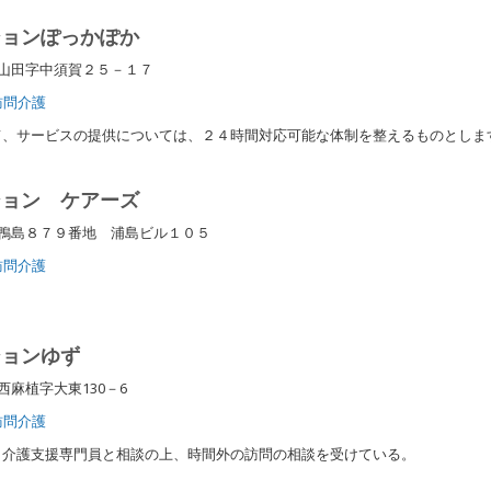
ションぽっかぽか
町山田字中須賀２５－１７
訪問介護
、サービスの提供については、２４時間対応可能な体制を整えるものとしま
ション ケアーズ
鴨島８７９番地 浦島ビル１０５
訪問介護
ションゆず
西麻植字大東130－6
訪問介護
介護支援専門員と相談の上、時間外の訪問の相談を受けている。