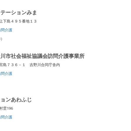
ステーションみま
町上下島４９５番地１３
訪問介護
3）
野川市社会福祉協議会訪問介護事業所
宮島７３６－１ 吉野川合同庁舎内
訪問介護
ションあわふじ
村雲196
訪問介護