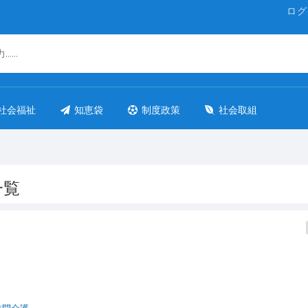
ログ
社会福祉
知恵袋
制度政策
社会取組
一覧
訪問介護