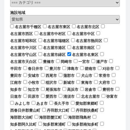
施設地域
名古屋市千種区
名古屋市東区
名古屋市北区
名古屋市西区
名古屋市中村区
名古屋市中区
名古屋市昭和区
名古屋市瑞穂区
名古屋市熱田区
名古屋市中川区
名古屋市港区
名古屋市南区
名古屋市守山区
名古屋市緑区
名古屋市名東区
名古屋市天白区
豊橋市
岡崎市
一宮市
瀬戸市
半田市
春日井市
豊川市
津島市
碧南市
刈谷市
豊田市
安城市
西尾市
蒲郡市
犬山市
常滑市
江南市
小牧市
稲沢市
新城市
東海市
大府市
知多市
知立市
尾張旭市
高浜市
岩倉市
豊明市
日進市
田原市
愛西市
清須市
北名古屋市
弥富市
みよし市
あま市
長久手市
愛知郡東郷町
西春日井郡豊山町
丹羽郡大口町
丹羽郡扶桑町
海部郡大治町
海部郡蟹江町
海部郡飛島村
知多郡阿久比町
知多郡東浦町
知多郡南知多町