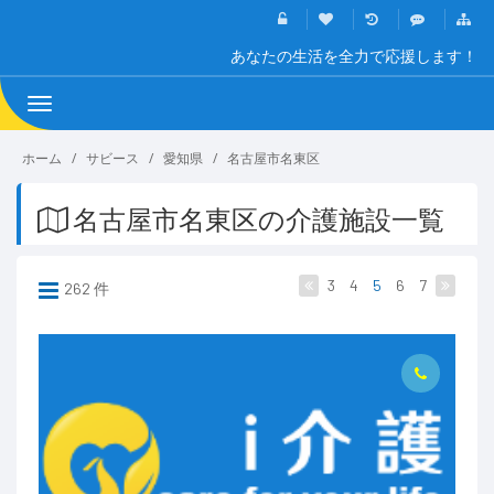
あなたの生活を全力で応援します！
Toggle
navigation
ホーム
サビース
愛知県
名古屋市名東区
名古屋市名東区の介護施設一覧
3
4
5
6
7
262 件