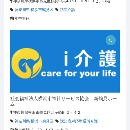
神奈川県横浜市鶴見区鶴見中央4-32-1 ＵＮＥＸビル８階
神奈川県 横浜市鶴見区
訪問介護
年中無休
社会福祉法人横浜市福祉サービス協会 新鶴見ホー
ム
神奈川県横浜市鶴見区江ヶ崎町２－４２
神奈川県 横浜市鶴見区
認知症対応型通所介護
年末年始12／29～1／3 お休み