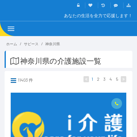
あなたの生活を全力で応援します！
Toggle
navigation
ホーム
サビース
神奈川県
神奈川県の介護施設一覧
1
2
3
4
5
11403 件