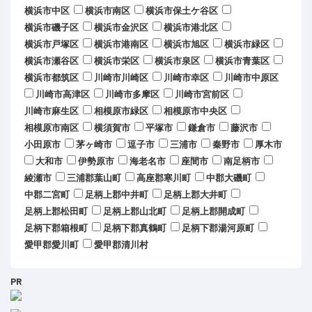
横浜市中区
横浜市南区
横浜市保土ケ谷区
横浜市磯子区
横浜市金沢区
横浜市港北区
横浜市戸塚区
横浜市港南区
横浜市旭区
横浜市緑区
横浜市瀬谷区
横浜市栄区
横浜市泉区
横浜市青葉区
横浜市都筑区
川崎市川崎区
川崎市幸区
川崎市中原区
川崎市高津区
川崎市多摩区
川崎市宮前区
川崎市麻生区
相模原市緑区
相模原市中央区
相模原市南区
横須賀市
平塚市
鎌倉市
藤沢市
小田原市
茅ヶ崎市
逗子市
三浦市
秦野市
厚木市
大和市
伊勢原市
海老名市
座間市
南足柄市
綾瀬市
三浦郡葉山町
高座郡寒川町
中郡大磯町
中郡二宮町
足柄上郡中井町
足柄上郡大井町
足柄上郡松田町
足柄上郡山北町
足柄上郡開成町
足柄下郡箱根町
足柄下郡真鶴町
足柄下郡湯河原町
愛甲郡愛川町
愛甲郡清川村
PR