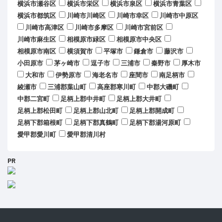
横浜市瀬谷区
横浜市栄区
横浜市泉区
横浜市青葉区
横浜市都筑区
川崎市川崎区
川崎市幸区
川崎市中原区
川崎市高津区
川崎市多摩区
川崎市宮前区
川崎市麻生区
相模原市緑区
相模原市中央区
相模原市南区
横須賀市
平塚市
鎌倉市
藤沢市
小田原市
茅ヶ崎市
逗子市
三浦市
秦野市
厚木市
大和市
伊勢原市
海老名市
座間市
南足柄市
綾瀬市
三浦郡葉山町
高座郡寒川町
中郡大磯町
中郡二宮町
足柄上郡中井町
足柄上郡大井町
足柄上郡松田町
足柄上郡山北町
足柄上郡開成町
足柄下郡箱根町
足柄下郡真鶴町
足柄下郡湯河原町
愛甲郡愛川町
愛甲郡清川村
PR