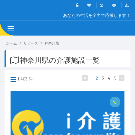
あなたの生活を全力で応援します！
Toggle
navigation
ホーム
サビース
神奈川県
神奈川県の介護施設一覧
1
2
3
4
5
11403 件